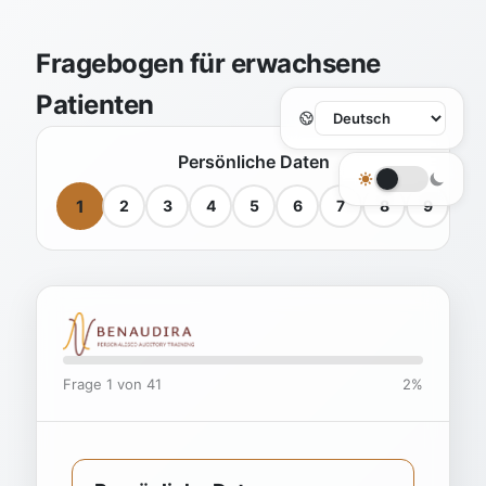
Fragebogen für erwachsene
Patienten
Persönliche Daten
1
2
3
4
5
6
7
8
9
Frage 1 von 41
2%