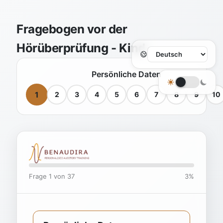
Fragebogen vor der
Hörüberprüfung - Kind
Persönliche Daten
1
2
3
4
5
6
7
8
9
10
Frage 1 von 37
3%